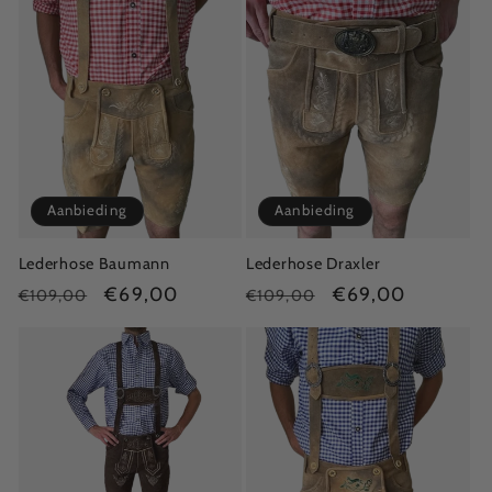
Aanbieding
Aanbieding
Lederhose Baumann
Lederhose Draxler
Normale
Aanbiedingsprijs
€69,00
Normale
Aanbiedingsprijs
€69,00
€109,00
€109,00
prijs
prijs