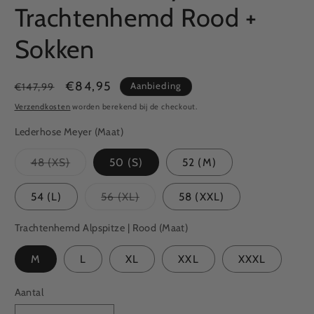
Trachtenhemd Rood +
Sokken
Normale
Aanbiedingsprijs
€84,95
Aanbieding
€147,99
prijs
Verzendkosten
worden berekend bij de checkout.
Lederhose Meyer (Maat)
48 (XS)
50 (S)
52 (M)
Variant
uitverkocht
of
54 (L)
56 (XL)
58 (XXL)
niet
Variant
beschikbaar
uitverkocht
of
Trachtenhemd Alpspitze | Rood (Maat)
niet
beschikbaar
M
L
XL
XXL
XXXL
Aantal