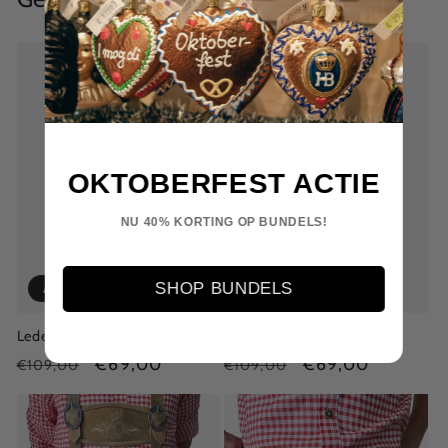
OKTOBERFEST ACTIE
NU 40% KORTING OP BUNDELS!
SHOP BUNDELS
Aanbieding
Aanbieding
Lederhose Anderbrügge
Lederhose Meyer
Normale
Aanbiedingsprijs
€69,00
Normale
Aanbiedingsprijs
€69,00
€109,00
€109,00
prijs
prijs