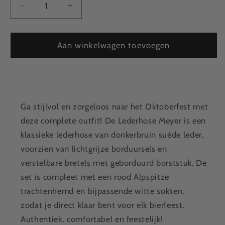
Aantal
Aantal
verlagen
verhogen
voor
voor
Lederhose
Lederhose
Aan winkelwagen toevoegen
Meyer
Meyer
+
+
Trachtenhemd
Trachtenhemd
Rood
Rood
+
+
Ga stijlvol en zorgeloos naar het Oktoberfest met
Sokken
Sokken
deze complete outfit! De Lederhose Meyer is een
klassieke lederhose van donkerbruin suède leder,
voorzien van lichtgrijze borduursels en
verstelbare bretels met geborduurd borststuk. De
set is compleet met een rood Alpspitze
trachtenhemd en bijpassende witte sokken,
zodat je direct klaar bent voor elk bierfeest.
Authentiek, comfortabel en feestelijk!