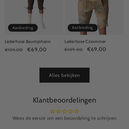
Aanbieding
Aanbieding
Lederhose Cziommer
Lederhose Baumjohann
Normale
Aanbiedingsprijs
€69,00
Normale
Aanbiedingsprijs
€69,00
€109,00
€109,00
prijs
prijs
Alles bekijken
Klantbeoordelingen
Wees de eerste om een beoordeling te schrijven