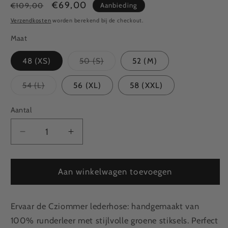
Normale
Aanbiedingsprijs
€69,00
Aanbieding
€109,00
prijs
Verzendkosten
worden berekend bij de checkout.
Maat
48 (XS)
50 (S)
52 (M)
Variant
uitverkocht
of
54 (L)
56 (XL)
58 (XXL)
niet
Variant
beschikbaar
uitverkocht
of
Aantal
niet
beschikbaar
Aantal
Aantal
verlagen
verhogen
voor
voor
Lederhose
Lederhose
Aan winkelwagen toevoegen
Cziommer
Cziommer
Ervaar de Cziommer lederhose: handgemaakt van
100% runderleer met stijlvolle groene stiksels. Perfect