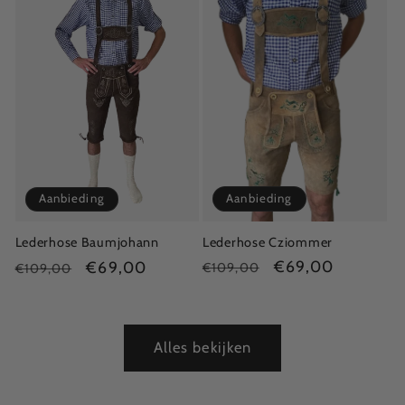
Aanbieding
Aanbieding
Lederhose Cziommer
Lederhose Baumjohann
Normale
Aanbiedingsprijs
€69,00
Normale
Aanbiedingsprijs
€69,00
€109,00
€109,00
prijs
prijs
Alles bekijken