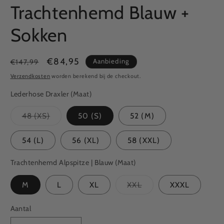
Trachtenhemd Blauw +
Sokken
Normale
Aanbiedingsprijs
€84,95
Aanbieding
€147,99
prijs
Verzendkosten
worden berekend bij de checkout.
Lederhose Draxler (Maat)
48 (XS)
50 (S)
52 (M)
Variant
uitverkocht
of
54 (L)
56 (XL)
58 (XXL)
niet
beschikbaar
Trachtenhemd Alpspitze | Blauw (Maat)
M
L
XL
XXL
XXXL
Variant
uitverkocht
of
Aantal
niet
beschikbaar