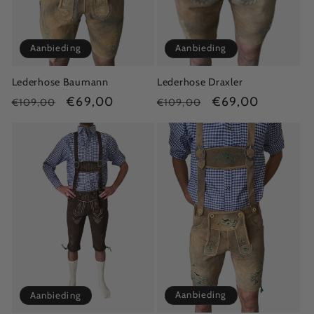
Aanbieding
Aanbieding
Lederhose Baumann
Lederhose Draxler
Normale
Aanbiedingsprijs
€69,00
Normale
Aanbiedingsprijs
€69,00
€109,00
€109,00
prijs
prijs
Aanbieding
Aanbieding