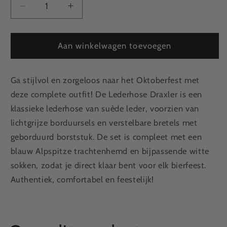
Aantal
Aantal
verlagen
verhogen
voor
voor
Lederhose
Lederhose
Aan winkelwagen toevoegen
Draxler
Draxler
+
+
Ga stijlvol en zorgeloos naar het Oktoberfest met
Trachtenhemd
Trachtenhemd
Blauw
Blauw
deze complete outfit! De Lederhose Draxler is een
+
+
klassieke lederhose van suède leder, voorzien van
Sokken
Sokken
lichtgrijze borduursels en verstelbare bretels met
geborduurd borststuk. De set is compleet met een
blauw Alpspitze trachtenhemd en bijpassende witte
sokken, zodat je direct klaar bent voor elk bierfeest.
Authentiek, comfortabel en feestelijk!