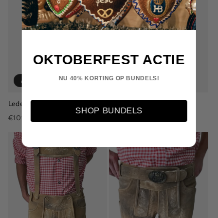
OKTOBERFEST ACTIE
NU 40% KORTING OP BUNDELS!
Aanbieding
Aanbieding
Lederhose Anderbrügge
Lederhose Meyer
SHOP BUNDELS
Normale
Aanbiedingsprijs
€69,00
Normale
Aanbiedingsprijs
€69,00
€109,00
€109,00
prijs
prijs