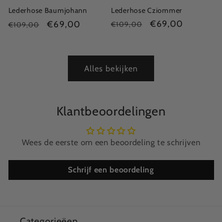
Lederhose Cziommer
Lederhose Baumjohann
Normale
Aanbiedingsprijs
€69,00
Normale
Aanbiedingsprijs
€69,00
€109,00
€109,00
prijs
prijs
Alles bekijken
Klantbeoordelingen
Wees de eerste om een beoordeling te schrijven
Schrijf een beoordeling
Categorieëen