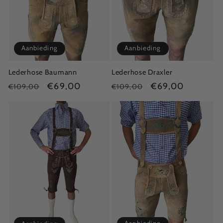
Aanbieding
Aanbieding
Lederhose Baumann
Lederhose Draxler
Normale
Aanbiedingsprijs
€69,00
Normale
Aanbiedingsprijs
€69,00
€109,00
€109,00
prijs
prijs