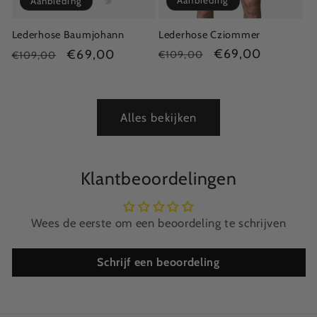
Aanbieding
Aanbieding
Lederhose Cziommer
Lederhose Baumjohann
Normale
Aanbiedingsprijs
€69,00
Normale
Aanbiedingsprijs
€69,00
€109,00
€109,00
prijs
prijs
Alles bekijken
Klantbeoordelingen
Wees de eerste om een beoordeling te schrijven
Schrijf een beoordeling