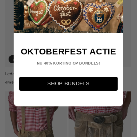
OKTOBERFEST ACTIE
Aanbieding
Aanbieding
NU 40% KORTING OP BUNDELS!
Lederhose Anderbrügge
Lederhose Meyer
Normale
Aanbiedingsprijs
€69,00
Normale
Aanbiedingsprijs
€69,00
€109,00
€109,00
SHOP BUNDELS
prijs
prijs