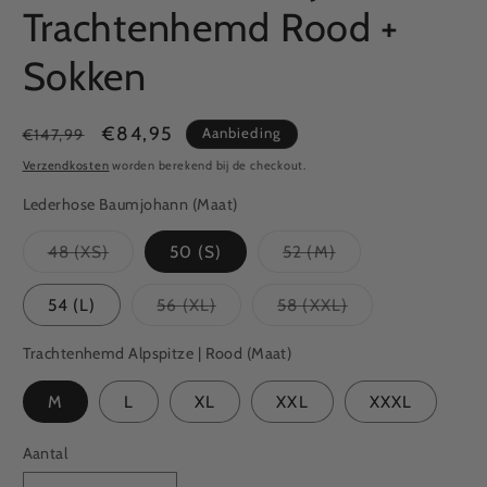
Trachtenhemd Rood +
Sokken
Normale
Aanbiedingsprijs
€84,95
Aanbieding
€147,99
prijs
Verzendkosten
worden berekend bij de checkout.
Lederhose Baumjohann (Maat)
48 (XS)
50 (S)
52 (M)
Variant
Variant
uitverkocht
uitverkocht
of
of
54 (L)
56 (XL)
58 (XXL)
niet
niet
Variant
Variant
beschikbaar
beschikbaar
uitverkocht
uitverkocht
of
of
Trachtenhemd Alpspitze | Rood (Maat)
niet
niet
beschikbaar
beschikbaar
M
L
XL
XXL
XXXL
Aantal