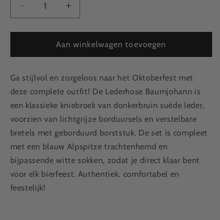
Aantal
Aantal
verlagen
verhogen
voor
voor
Lederhose
Lederhose
Aan winkelwagen toevoegen
Baumjohann
Baumjohann
+
+
Ga stijlvol en zorgeloos naar het Oktoberfest met
Trachtenhemd
Trachtenhemd
Rood
Rood
deze complete outfit! De Lederhose Baumjohann is
+
+
een klassieke kniebroek van donkerbruin suède leder,
Sokken
Sokken
voorzien van lichtgrijze borduursels en verstelbare
bretels met geborduurd borststuk. De set is compleet
met een blauw Alpspitze trachtenhemd en
bijpassende witte sokken, zodat je direct klaar bent
voor elk bierfeest. Authentiek, comfortabel en
feestelijk!